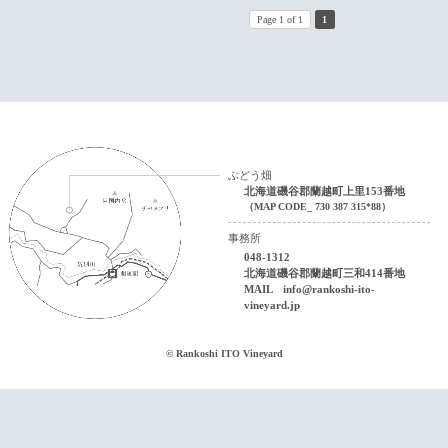
Page 1 of 1
1
ぶどう畑
北海道磯谷郡蘭越町上里153番地
（MAP CODE_ 730 387 315*88）
事務所
048-1312
北海道磯谷郡蘭越町三和414番地
MAIL
info@rankoshi-ito-
vineyard.jp
© Rankoshi ITO Vineyard